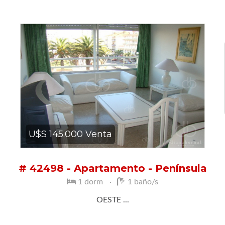
U$S 145.000 Venta
# 42498 - Apartamento - Península
1 dorm
1 baño/s
OESTE ...