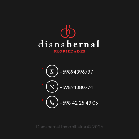
+59894396797
+59894380774
+598 42 25 49 05
Dianabernal Inmobiliairia ©
2026