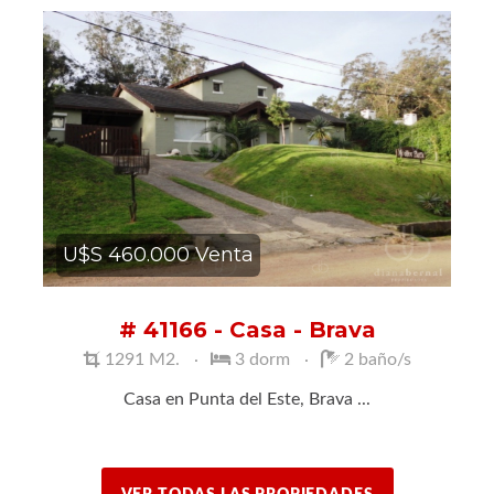
U$S 460.000 Venta
# 41166 - Casa - Brava
1291 M2.
3 dorm
2 baño/s
Casa en Punta del Este, Brava ...