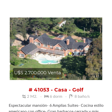
U$S 2.700.000 Venta
# 41053 - Casa - Golf
2 M2.
6 dorm
8 baño/s
Espectacular mansión- 6 Amplias Suites- Cocina estilo
americano con office- Gran barbacoa cerrada y más. ...